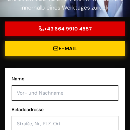
innerhalb eines Werktages zurück.
+43 664 9910 4557
E-MAIL
Name
Beladeadresse