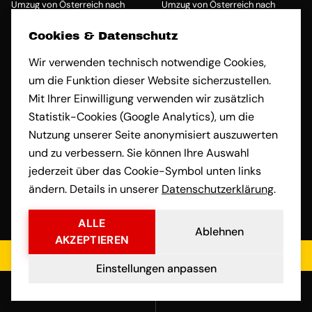
Umzug von Österreich nach
Umzug von Österreich nach
Krefeld
Leipzig
Cookies & Datenschutz
Umzug von Österreich nach
Umzug von Österreich nach
Leverkusen
Lübeck
Wir verwenden technisch notwendige Cookies,
Umzug von Österreich nach
Umzug von Österreich nach
um die Funktion dieser Website sicherzustellen.
Ludwigsburg
Ludwigshafen am Rhein
Umzug von Österreich nach
Umzug von Österreich nach Mainz
Mit Ihrer Einwilligung verwenden wir zusätzlich
Magdeburg
Statistik-Cookies (Google Analytics), um die
Umzug von Österreich nach
Umzug von Österreich nach
Nutzung unserer Seite anonymisiert auszuwerten
Mannheim
Mönchengladbach
und zu verbessern. Sie können Ihre Auswahl
Umzug von Österreich nach
Umzug von Österreich nach
jederzeit über das Cookie-Symbol unten links
Mülheim an der Ruhr
München
ändern. Details in unserer
Datenschutzerklärung
.
Umzug von Österreich nach
Umzug von Österreich nach
Münster
Neuss
Umzug von Österreich nach
Umzug von Österreich nach
ALLE
Ablehnen
Nürnberg
Oberhausen
AKZEPTIEREN
Umzug von Österreich nach
Umzug von Österreich nach
Jetzt kostenloses Angebot einholen
Offenbach am Main
Oldenburg
Einstellungen anpassen
Umzug von Österreich nach
Umzug von Österreich nach
Anrufen
E-Mail
Osnabrück
Paderborn
Umzug von Österreich nach
Umzug von Österreich nach