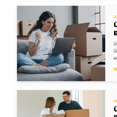
U
Ü
Ü
e
W
U