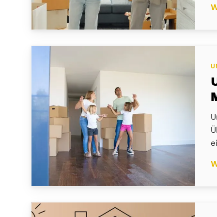
W
U
U
Ü
e
W