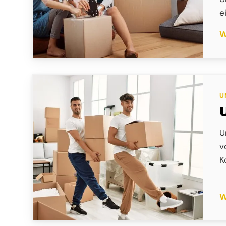
e
W
U
U
v
K
W