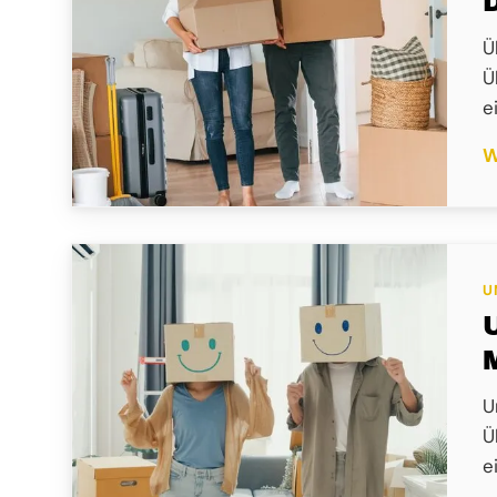
Ü
Ü
e
W
U
U
Ü
e