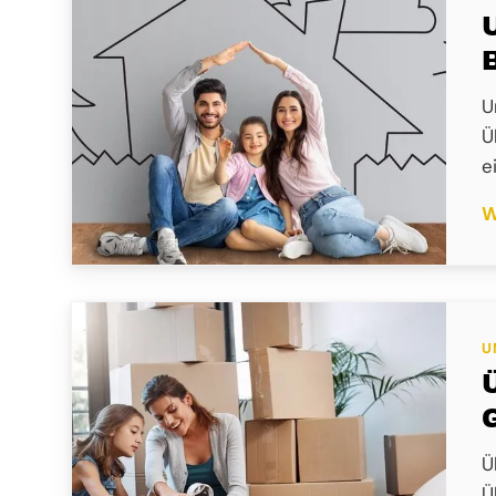
U
Ü
e
W
U
Ü
Ü