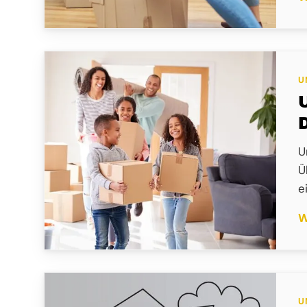
U
U
Ü
e
W
U