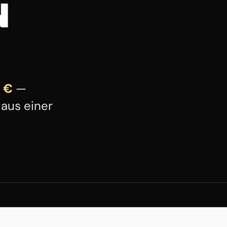
N
0 €
—
aus einer