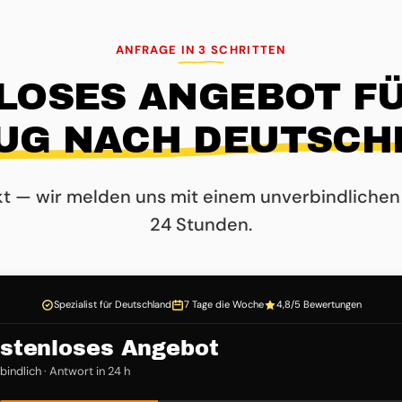
ANFRAGE IN 3 SCHRITTEN
LOSES ANGEBOT FÜ
UG NACH DEUTSCH
kt — wir melden uns mit einem unverbindlichen
24 Stunden.
Spezialist für Deutschland
7 Tage die Woche
4,8/5 Bewertungen
stenloses Angebot
indlich · Antwort in 24 h
3