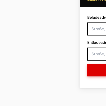
Beladeadr
Entladead