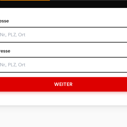
esse
resse
WEITER