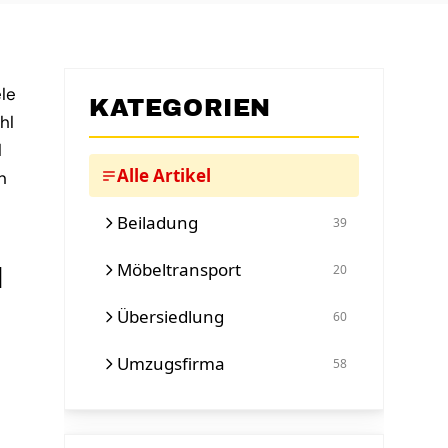
ele
KATEGORIEN
hl
l
Alle Artikel
n
Beiladung
39
N
Möbeltransport
20
Übersiedlung
60
Umzugsfirma
58