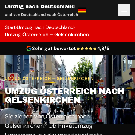
Umzug nach Deutschland
und von Deutschland nach Österreich
Start
›
Umzug nach Deutschland
›
Umzug Österreich – Gelsenkirchen
Sehr gut bewertet
4,8/5
UMZUG ÖSTERREICH – GELSENKIRCHEN
UMZUG ÖSTERREICH NACH
GELSENKIRCHEN
Sie ziehen von Österreich nach
Gelsenkirchen? Ob Privatumzug,