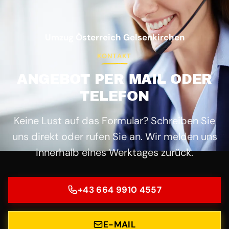
Umzug Österreich Gelsenkirchen
KONTAKT
ANGEBOT PER MAIL ODER
TELEFON
Keine Lust auf das Formular? Schreiben Sie
uns direkt oder rufen Sie an. Wir melden uns
innerhalb eines Werktages zurück.
+43 664 9910 4557
E-MAIL