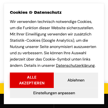
Cookies & Datenschutz
Wir verwenden technisch notwendige Cookies,
um die Funktion dieser Website sicherzustellen.
GOOGLE-BEWER
SA M.
GOOGLE-BEWERTUNG VON ANDREAS H.
Andreas H.
Sandra K.
AH
SK
Mit Ihrer Einwilligung verwenden wir zusätzlich
vor 1 Monat
vor 1 Monat
Statistik-Cookies (Google Analytics), um die
Nutzung unserer Seite anonymisiert auszuwerten
Nach München umgezogen und
sehr angenehm überrascht, wie
kompetent das Team gearbeitet
hat. Auch die Kommunikation
Habe eine klein
und zu verbessern. Sie können Ihre Auswahl
nach Frankfurt a
jederzeit über das Cookie-Symbol unten links
gebracht. Faires
ändern. Details in unserer
Datenschutzerklärung
.
transparente Ko
vorab war professionell.
und der Umzug s
ALLE
Ablehnen
stressfrei.
AKZEPTIEREN
Jetzt kostenloses Angebot einholen
Einstellungen anpassen
Anrufen
E-Mail