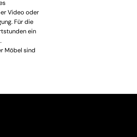
es
per Video oder
ung. Für die
rtstunden ein
.
r Möbel sind