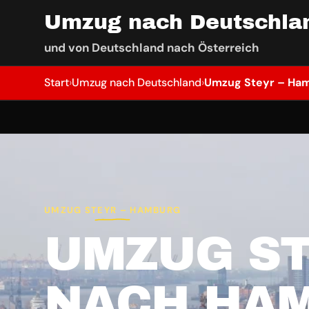
Umzug nach Deutschla
und von Deutschland nach Österreich
Start
›
Umzug nach Deutschland
›
Umzug Steyr – Ha
UMZUG STEYR – HAMBURG
UMZUG S
NACH HA