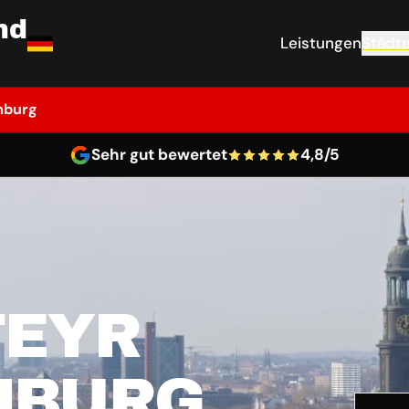
nd
Leistungen
Städt
mburg
Sehr gut bewertet
4,8/5
TEYR
MBURG