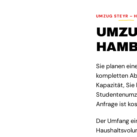
UMZUG STEYR – 
UMZU
HAM
Sie planen ei
kompletten Abl
Kapazität, Sie
Studentenumzug
Anfrage ist ko
Der Umfang ei
Haushaltsvolum