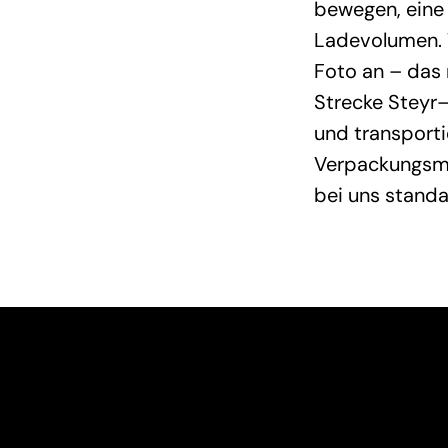
bewegen, eine
Ladevolumen. 
Foto an – das 
Strecke Steyr
und transport
Verpackungsma
bei uns stand