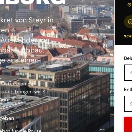
ret von Steyr in
ren
SCHR
d Auswanderung
nbar – Abbau,
Bel
e aus einer
 Österreich ein
Ent
utine bringen wir Sie
burg.
ngeben
ebot für die Route