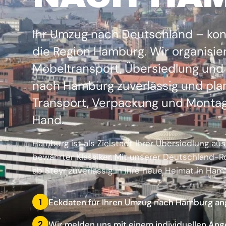
Ihr Umzug nach Deutschland – konk
die Region Hamburg. Wir organisie
Möbeltransport, Übersiedlung un
nach Hamburg zuverlässig und pla
Transport, Verpackung und Montag
Hand.
Hamburg ist als Zielstadt Ihrer Übersiedlung aus
bewährter Klassiker. Mit unserer Deutschland-Ro
ab Steyr zuverlässig in Ihre neue Heimat in Ham
1
Eckdaten für Ihren Umzug nach Hamburg a
2
Wir melden uns mit einem individuellen Ang