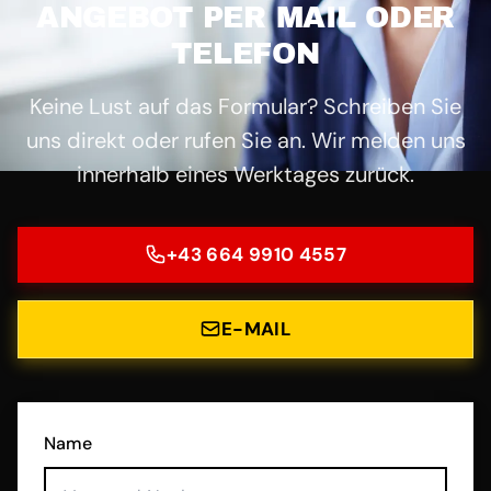
ANGEBOT PER MAIL ODER
TELEFON
Keine Lust auf das Formular? Schreiben Sie
uns direkt oder rufen Sie an. Wir melden uns
innerhalb eines Werktages zurück.
+43 664 9910 4557
E-MAIL
Name