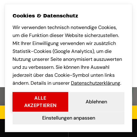
vor 1 Monat
vor 1 Monat
Cookies & Datenschutz
Nach München umgezogen und
sehr angenehm überrascht, wie
kompetent das Team gearbeitet
hat. Auch die Kommunikation
Habe eine klein
Wir verwenden technisch notwendige Cookies,
nach Frankfurt a
um die Funktion dieser Website sicherzustellen.
gebracht. Faires
Mit Ihrer Einwilligung verwenden wir zusätzlich
transparente Ko
Statistik-Cookies (Google Analytics), um die
vorab war professionell.
und der Umzug s
Nutzung unserer Seite anonymisiert auszuwerten
stressfrei.
und zu verbessern. Sie können Ihre Auswahl
jederzeit über das Cookie-Symbol unten links
ändern. Details in unserer
Datenschutzerklärung
.
ALLE
Ablehnen
AKZEPTIEREN
Jetzt kostenloses Angebot einholen
Einstellungen anpassen
Anrufen
E-Mail