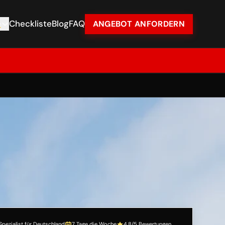
e
Checkliste
Blog
FAQ
ANGEBOT ANFORDERN
Spezialist für Deutschland
7 Tage die Woche
4,8/5 Bewertungen