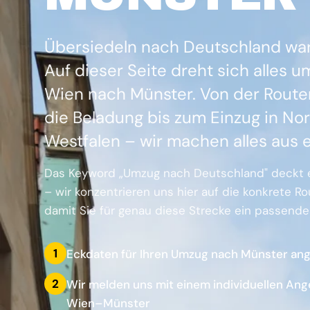
Übersiedeln nach Deutschland war 
Auf dieser Seite dreht sich alles
Wien nach Münster. Von der Rout
die Beladung bis zum Einzug in No
Westfalen – wir machen alles aus 
Das Keyword „Umzug nach Deutschland" deckt e
– wir konzentrieren uns hier auf die konkrete R
damit Sie für genau diese Strecke ein passen
1
Eckdaten für Ihren Umzug nach Münster an
2
Wir melden uns mit einem individuellen Ang
Wien–Münster