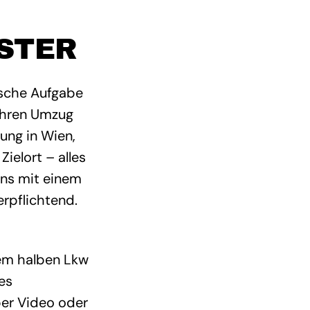
STER
ische Aufgabe
 Ihren Umzug
ung in Wien,
elort – alles
uns mit einem
erpflichtend.
nem halben Lkw
es
per Video oder