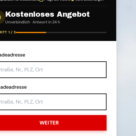
Kostenloses Angebot
Unverbindlich · Antwort in 24 h
ITT 1 / 3
adeadresse
ladeadresse
WEITER