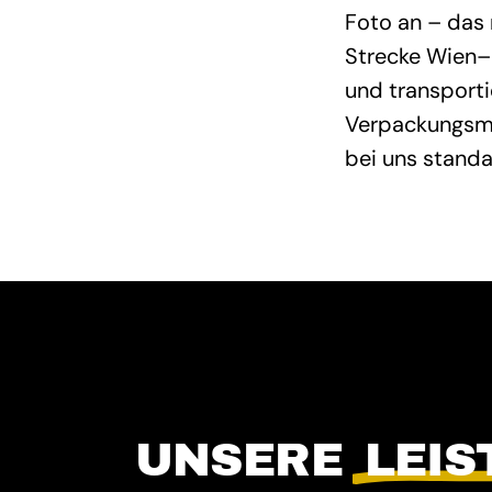
Foto an – das 
Strecke Wien–M
und transport
Verpackungsma
bei uns stand
UNSERE
LEI