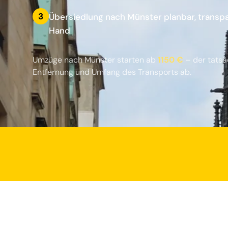
3
Übersiedlung nach Münster planbar, transpa
Hand
Umzüge nach Münster starten ab
1150 €
– der tatsä
Entfernung und Umfang des Transports ab.