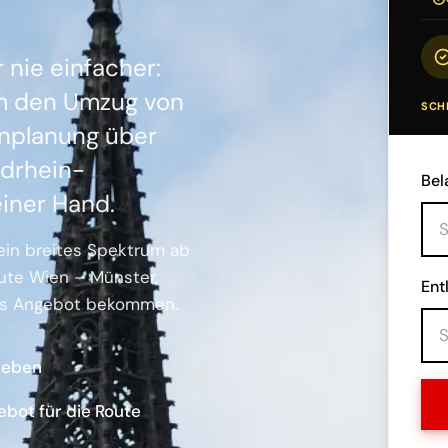
nie einfacher:
 um den Umzug von
SCHR
enplanung über
rdrhein-
Bel
einer Hand.
in breites Spektrum ab
oute Wien – Münster,
Ent
des Angebot bekommen.
geben
ebot für die Route