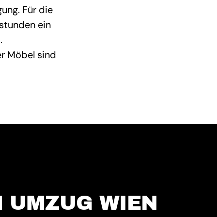
ung. Für die
tstunden ein
.
r Möbel sind
N UMZUG WIEN