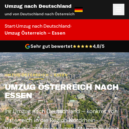
Umzug nach Deutschland
und von Deutschland nach Österreich
Start
›
Umzug nach Deutschland
›
Umzug Österreich – Essen
Sehr gut bewertet
4,8/5
UMZUG ÖSTERREICH – ESSEN
UMZUG ÖSTERREICH NACH
ESSEN
Ihr Umzug nach Deutschland – konkret von
Österreich in die Region Nordrhein-