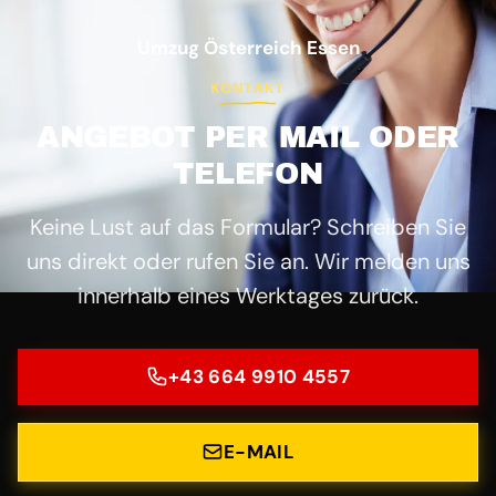
Umzug Österreich Essen
KONTAKT
ANGEBOT PER MAIL ODER
TELEFON
Keine Lust auf das Formular? Schreiben Sie
uns direkt oder rufen Sie an. Wir melden uns
innerhalb eines Werktages zurück.
+43 664 9910 4557
E-MAIL