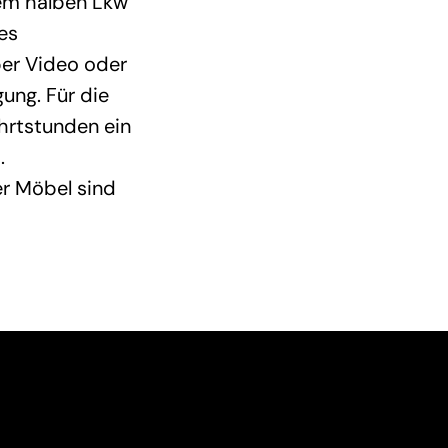
nem halben Lkw
es
per Video oder
ung. Für die
hrtstunden ein
.
r Möbel sind