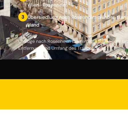
Wien–Rosenheim
3
Übersiedlung nach Rosenheim planbar, tran
Hand
Umzüge nach Rosenheim starten ab
850 €
– der tat
Entfernung und Umfang des Transports ab.