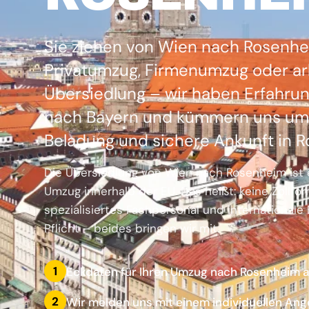
Sie ziehen von Wien nach Rosenh
Privatumzug, Firmenumzug oder ar
Übersiedlung – wir haben Erfahrun
nach Bayern und kümmern uns um 
Beladung und sichere Ankunft in 
Die Übersiedlung von Wien nach Rosenheim ist e
Umzug innerhalb der EU. Das heißt: keine Zollfor
spezialisiertes Fachpersonal und internationale
Pflicht – beides bringen wir mit.
1
Eckdaten für Ihren Umzug nach Rosenheim 
2
Wir melden uns mit einem individuellen Ang