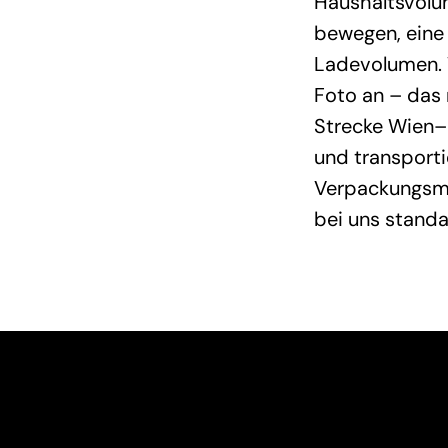
Haushaltsvolum
bewegen, eine
Ladevolumen. 
Foto an – das 
Strecke Wien–
und transport
Verpackungsma
bei uns stand