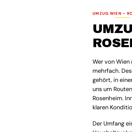
UMZUG WIEN – R
UMZU
ROSE
Wer von Wien n
mehrfach. Des
gehört, in ein
uns um Routenp
Rosenheim. In
klaren Konditi
Der Umfang ei