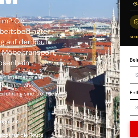
eim? Ob
beitsbedingte
SCHR
g auf der Route
Möbeltransport,
Bel
Rosenheim.
in internationaler
malitäten, aber
Ent
 Erfahrung sind trotzdem
angeben
ebot für die Route