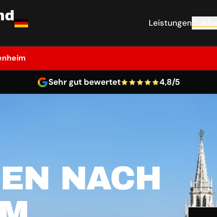
nd
Leistungen
Städt
enheim
Sehr gut bewertet
4,8/5
EN NACH
IM