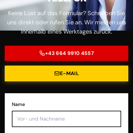
Keine Lust auf das Formular? Schreiben Sie
uns direkt oder rufen Sie an. Wir melden uns
innerhalb eines Werktages zurück.
+43 664 9910 4557
E-MAIL
Name