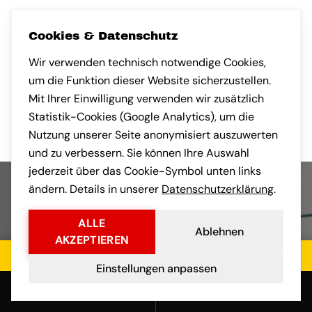
Nach München umgezogen und
sehr angenehm überrascht, wie
kompetent das Team gearbeitet
hat. Auch die Kommunikation
Habe eine klein
nach Frankfurt a
Cookies & Datenschutz
gebracht. Faires
Wir verwenden technisch notwendige Cookies,
transparente Ko
um die Funktion dieser Website sicherzustellen.
vorab war professionell.
und der Umzug s
Mit Ihrer Einwilligung verwenden wir zusätzlich
stressfrei.
Statistik-Cookies (Google Analytics), um die
Nutzung unserer Seite anonymisiert auszuwerten
und zu verbessern. Sie können Ihre Auswahl
jederzeit über das Cookie-Symbol unten links
ändern. Details in unserer
Datenschutzerklärung
.
ALLE
Ablehnen
AKZEPTIEREN
Jetzt kostenloses Angebot einholen
Einstellungen anpassen
Anrufen
E-Mail