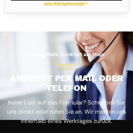
oder Anfrageformular
Umzug Wels Frankfurt am Main
KONTAKT
ANGEBOT PER MAIL ODER
TELEFON
Keine Lust auf das Formular? Schreiben Sie
uns direkt oder rufen Sie an. Wir melden uns
innerhalb eines Werktages zurück.