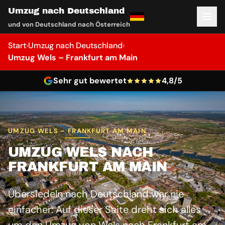
Umzug nach Deutschland
und von Deutschland nach Österreich
Start
›
Umzug nach Deutschland
›
Umzug Wels – Frankfurt am Main
Sehr gut bewertet
4,8/5
UMZUG WELS – FRANKFURT AM MAIN
UMZUG WELS NACH
FRANKFURT AM MAIN
Übersiedeln nach Deutschland war nie
einfacher: Auf dieser Seite dreht sich alles