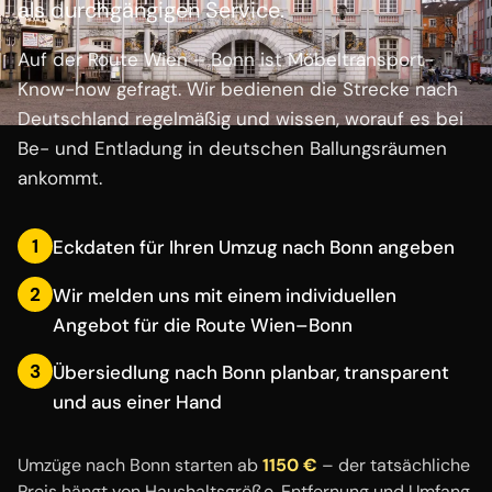
als durchgängigen Service.
Auf der Route Wien – Bonn ist Möbeltransport-
Know-how gefragt. Wir bedienen die Strecke nach
Deutschland regelmäßig und wissen, worauf es bei
Be- und Entladung in deutschen Ballungsräumen
ankommt.
1
Eckdaten für Ihren Umzug nach Bonn angeben
2
Wir melden uns mit einem individuellen
Angebot für die Route Wien–Bonn
3
Übersiedlung nach Bonn planbar, transparent
und aus einer Hand
Umzüge nach Bonn starten ab
1150 €
– der tatsächliche
Preis hängt von Haushaltsgröße, Entfernung und Umfang