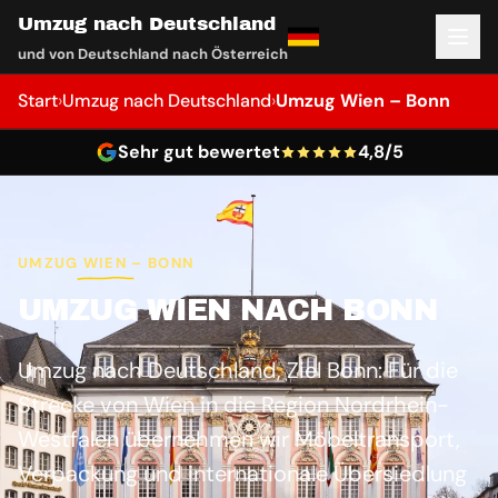
Umzug nach Deutschland
und von Deutschland nach Österreich
Start
›
Umzug nach Deutschland
›
Umzug Wien – Bonn
Sehr gut bewertet
4,8/5
UMZUG WIEN – BONN
UMZUG WIEN NACH BONN
Umzug nach Deutschland, Ziel Bonn: Für die
Strecke von Wien in die Region Nordrhein-
Westfalen übernehmen wir Möbeltransport,
Verpackung und internationale Übersiedlung