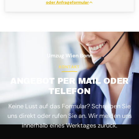
oder Anfrageformular
Umzug Wien Bonn
KONTAKT
ANGEBOT PER MAIL ODER
TELEFON
Keine Lust auf das Formular? Schreiben Sie
uns direkt oder rufen Sie an. Wir melden uns
innerhalb eines Werktages zurück.