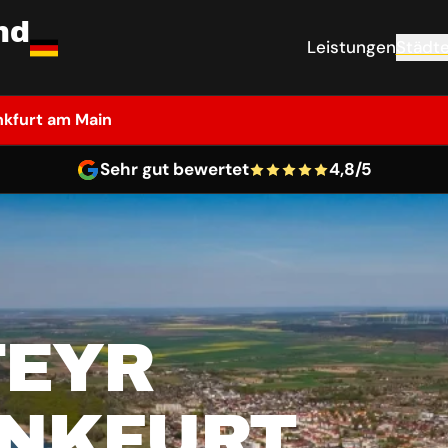
nd
Leistungen
Städt
nkfurt am Main
Sehr gut bewertet
4,8/5
TEYR
ANKFURT