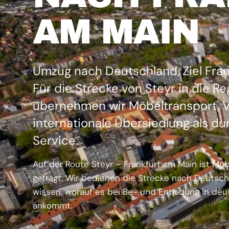
AM MAIN
Umzug nach Deutschland, Ziel Fran
Für die Strecke von Steyr in die R
übernehmen wir Möbeltransport, 
internationale Übersiedlung als d
Service.
Auf der Route Steyr – Frankfurt am Main ist M
gefragt. Wir bedienen die Strecke nach Deutsc
wissen, worauf es bei Be- und Entladung in de
ankommt.