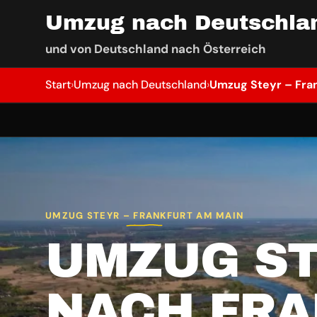
Umzug nach Deutschla
und von Deutschland nach Österreich
Start
›
Umzug nach Deutschland
›
Umzug Steyr – Fra
UMZUG STEYR – FRANKFURT AM MAIN
UMZUG S
NACH FR