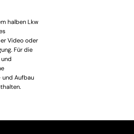
nem halben Lkw
es
per Video oder
ung. Für die
r und
ne
- und Aufbau
thalten.