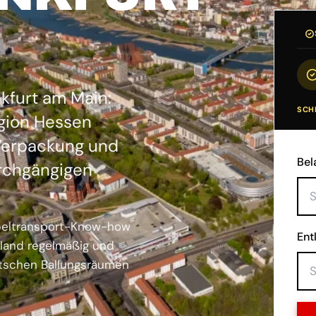
kfurt am Main:
SCHR
egion Hessen
Verpackung und
Bel
urchgängigen
öbeltransport-Know-how
Ent
hland regelmäßig und
utschen Ballungsräumen