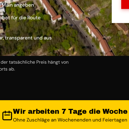
m Main angeben
ebot für die Route
r, transparent und aus
der tatsächliche Preis hängt von
rts ab.
Wir arbeiten 7 Tage die Woche
Ohne Zuschläge an Wochenenden und Feiertagen