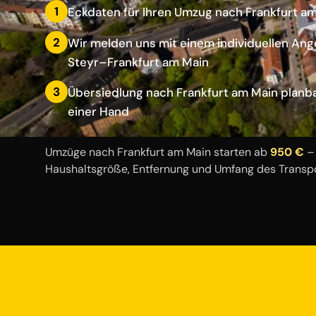
1
Eckdaten für Ihren Umzug nach Frankfurt a
2
Wir melden uns mit einem individuellen Ang
Steyr–Frankfurt am Main
3
Übersiedlung nach Frankfurt am Main planba
einer Hand
Umzüge nach Frankfurt am Main starten ab
950 €
– 
Haushaltsgröße, Entfernung und Umfang des Transpo