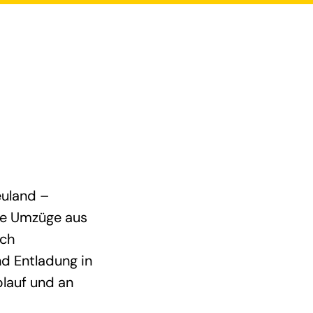
euland –
ale Umzüge aus
ach
d Entladung in
lauf und an