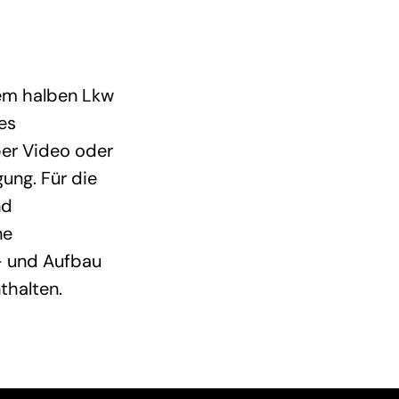
nem halben Lkw
es
per Video oder
ung. Für die
nd
ne
- und Aufbau
thalten.