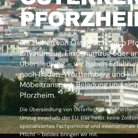
PFORZHEI
Sie ziehen von Österreich nach P
Privatumzug, Firmenumzug oder ar
Übersiedlung – wir haben Erfahrun
nach Baden-Württemberg und kü
Möbeltransport, Beladung und sich
Pforzheim.
Die Übersiedlung von Österreich nach Pforzheim 
Umzug innerhalb der EU. Das heißt: keine Zollfor
spezialisiertes Fachpersonal und internationale
Pflicht – beides bringen wir mit.