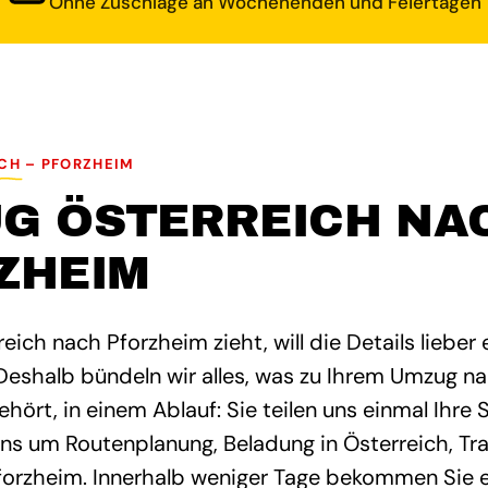
Ohne Zuschläge an Wochenenden und Feiertagen
CH – PFORZHEIM
G ÖSTERREICH NA
ZHEIM
eich nach Pforzheim zieht, will die Details lieber
Deshalb bündeln wir alles, was zu Ihrem Umzug n
ört, in einem Ablauf: Sie teilen uns einmal Ihre S
ns um Routenplanung, Beladung in Österreich, Tr
forzheim. Innerhalb weniger Tage bekommen Sie e