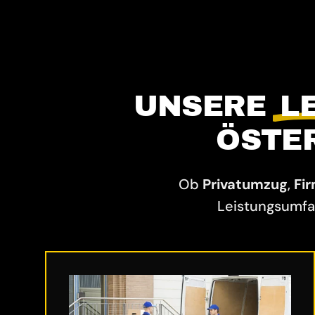
UNSERE
L
ÖSTE
Ob
Privatumzug
,
Fi
Leistungsumfa