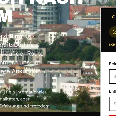
M
forzheim? Ob
beitsbedingte
SCHR
g auf der Route
mmern uns um
Bel
ere Ankunft in
Ent
ist ein internationaler
malitäten, aber
 Erfahrung sind trotzdem