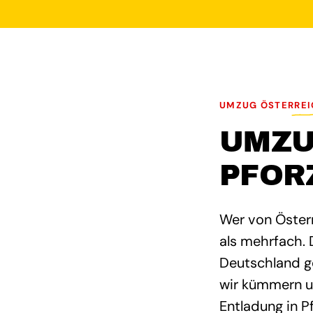
UMZUG ÖSTERREI
UMZU
PFOR
Wer von Österr
als mehrfach. 
Deutschland geh
wir kümmern u
Entladung in P