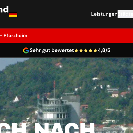
nd
Leistungen
Städt
– Pforzheim
Sehr gut bewertet
4,8/5
CH NACH