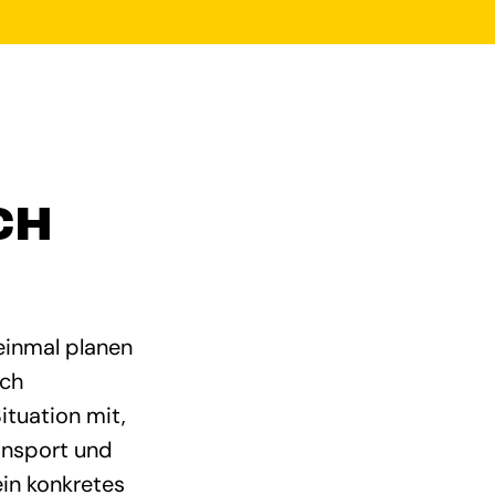
CH
 einmal planen
ach
ituation mit,
ansport und
in konkretes