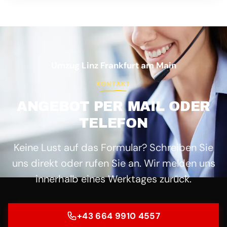
Umzug Linz Frankfurt am Main
KONTAKT
ANGEBOT PER MAIL ODER
TELEFON
Keine Lust auf das Formular? Schreiben Sie
uns direkt oder rufen Sie an. Wir melden uns
innerhalb eines Werktages zurück.
+43 664 9910 4557