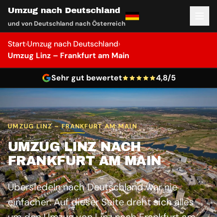
Umzug nach Deutschland
und von Deutschland nach Österreich
Start
›
Umzug nach Deutschland
›
Umzug Linz – Frankfurt am Main
Sehr gut bewertet
4,8/5
UMZUG LINZ – FRANKFURT AM MAIN
UMZUG LINZ NACH
FRANKFURT AM MAIN
Übersiedeln nach Deutschland war nie
einfacher: Auf dieser Seite dreht sich alles