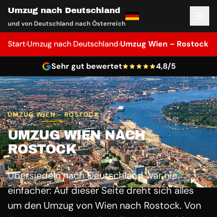
Umzug nach Deutschland
und von Deutschland nach Österreich
Start
›
Umzug nach Deutschland
›
Umzug Wien – Rostock
Sehr gut bewertet
4,8/5
UMZUG WIEN – ROSTOCK
UMZUG WIEN NACH
ROSTOCK
Übersiedeln nach Deutschland war nie
einfacher: Auf dieser Seite dreht sich alles
um den Umzug von Wien nach Rostock. Von