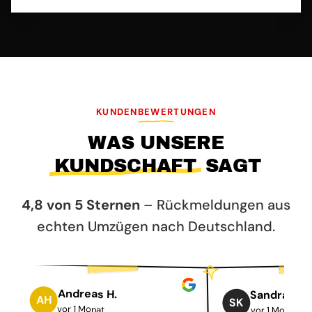
KUNDENBEWERTUNGEN
WAS UNSERE
KUNDSCHAFT
SAGT
4,8 von 5 Sternen
– Rückmeldungen aus
echten Umzügen nach Deutschland.
GOOGLE-BEWER
SA M.
GOOGLE-BEWERTUNG VON ANDREAS H.
Andreas H.
Sandra K.
AH
SK
vor 1 Monat
vor 1 Monat