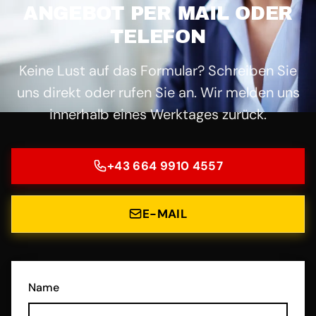
ANGEBOT PER MAIL ODER
TELEFON
Keine Lust auf das Formular? Schreiben Sie
uns direkt oder rufen Sie an. Wir melden uns
innerhalb eines Werktages zurück.
+43 664 9910 4557
E-MAIL
Name