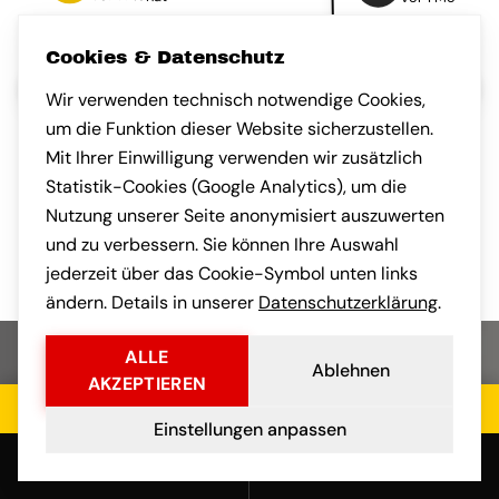
Cookies & Datenschutz
Nach München umgezogen und
sehr angenehm überrascht, wie
kompetent das Team gearbeitet
hat. Auch die Kommunikation
Habe eine klein
nach Frankfurt a
Wir verwenden technisch notwendige Cookies,
gebracht. Faires
um die Funktion dieser Website sicherzustellen.
transparente Ko
Mit Ihrer Einwilligung verwenden wir zusätzlich
vorab war professionell.
und der Umzug s
Statistik-Cookies (Google Analytics), um die
stressfrei.
Nutzung unserer Seite anonymisiert auszuwerten
und zu verbessern. Sie können Ihre Auswahl
jederzeit über das Cookie-Symbol unten links
ändern. Details in unserer
Datenschutzerklärung
.
ALLE
Ablehnen
AKZEPTIEREN
Jetzt kostenloses Angebot einholen
HÄUFIGE FRAGEN
Einstellungen anpassen
FAQ
ZUM UMZUG WIEN
Anrufen
E-Mail
NACH ROSTOCK