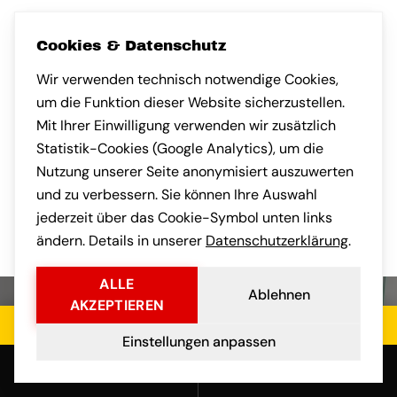
GOOGLE-BEWER
SA M.
GOOGLE-BEWERTUNG VON ANDREAS H.
Andreas H.
Sandra K.
AH
SK
vor 1 Monat
vor 1 Monat
Cookies & Datenschutz
Wir verwenden technisch notwendige Cookies,
Nach München umgezogen und
sehr angenehm überrascht, wie
kompetent das Team gearbeitet
hat. Auch die Kommunikation
Habe eine klein
um die Funktion dieser Website sicherzustellen.
nach Frankfurt a
Mit Ihrer Einwilligung verwenden wir zusätzlich
gebracht. Faires
Statistik-Cookies (Google Analytics), um die
transparente Ko
Nutzung unserer Seite anonymisiert auszuwerten
vorab war professionell.
und der Umzug s
und zu verbessern. Sie können Ihre Auswahl
stressfrei.
jederzeit über das Cookie-Symbol unten links
ändern. Details in unserer
Datenschutzerklärung
.
ALLE
Ablehnen
AKZEPTIEREN
Jetzt kostenloses Angebot einholen
Einstellungen anpassen
Anrufen
E-Mail