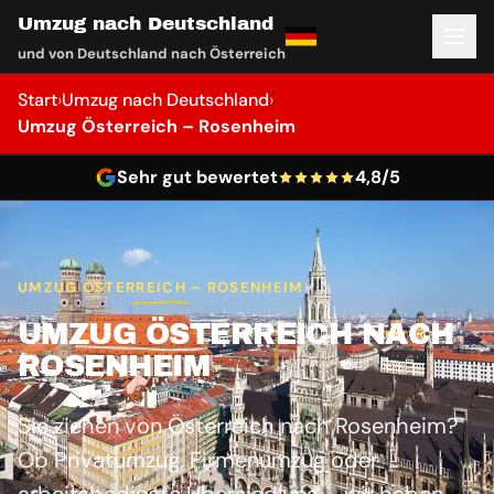
Umzug nach Deutschland
und von Deutschland nach Österreich
Start
›
Umzug nach Deutschland
›
Umzug Österreich – Rosenheim
Sehr gut bewertet
4,8/5
UMZUG ÖSTERREICH – ROSENHEIM
UMZUG ÖSTERREICH NACH
ROSENHEIM
Sie ziehen von Österreich nach Rosenheim?
Ob Privatumzug, Firmenumzug oder