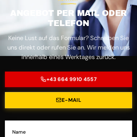
ANGEBOT PER MAIL ODER
TELEFON
Keine Lust auf das Formular? Schreiben Sie
uns direkt oder rufen Sie an. Wir melden uns
innerhalb eines Werktages zurück.
+43 664 9910 4557
E-MAIL
Name