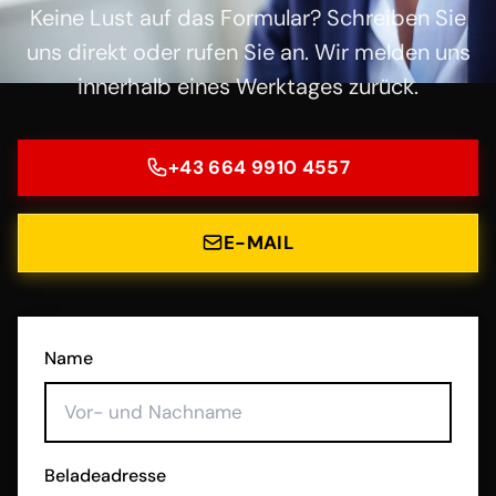
Keine Lust auf das Formular? Schreiben Sie
uns direkt oder rufen Sie an. Wir melden uns
innerhalb eines Werktages zurück.
+43 664 9910 4557
E-MAIL
Name
Beladeadresse