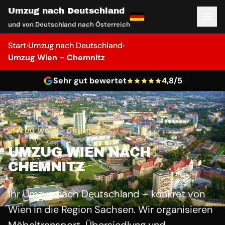
Umzug nach Deutschland
und von Deutschland nach Österreich
Start
›
Umzug nach Deutschland
›
Umzug Wien – Chemnitz
Sehr gut bewertet
4,8/5
UMZUG WIEN – CHEMNITZ
UMZUG WIEN NACH
CHEMNITZ
Ihr Umzug nach Deutschland – konkret von
Wien in die Region Sachsen. Wir organisieren