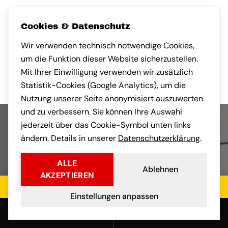
nach Frankfurt a
gebracht. Faires
Cookies & Datenschutz
transparente Ko
vorab war professionell.
und der Umzug s
Wir verwenden technisch notwendige Cookies,
um die Funktion dieser Website sicherzustellen.
stressfrei.
Mit Ihrer Einwilligung verwenden wir zusätzlich
Statistik-Cookies (Google Analytics), um die
Nutzung unserer Seite anonymisiert auszuwerten
und zu verbessern. Sie können Ihre Auswahl
jederzeit über das Cookie-Symbol unten links
ändern. Details in unserer
Datenschutzerklärung
.
ALLE
Ablehnen
AKZEPTIEREN
Jetzt kostenloses Angebot einholen
Einstellungen anpassen
Anrufen
E-Mail