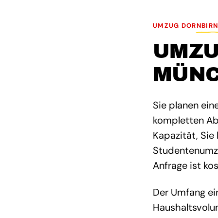
UMZUG DORNBIRN
UMZU
MÜN
Sie planen ei
kompletten Abl
Kapazität, Sie
Studentenumzug
Anfrage ist ko
Der Umfang ei
Haushaltsvolum