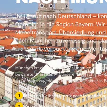
Ihr Umzug nach Deutschland – kon
Dornbirn in die Region Bayern. Wir
Möbeltransport, Übersiedlung un
nach München zuverlässig und pla
Transport, Verpackung und Montag
Hand.
München ist als Zielstadt Ihrer Übersiedlung aus
bewährter Klassiker. Mit unserer Deutschland-Ro
ab Dornbirn zuverlässig in Ihre neue Heimat in B
1
Eckdaten für Ihren Umzug nach München a
2
Wir melden uns mit einem individuellen Ang