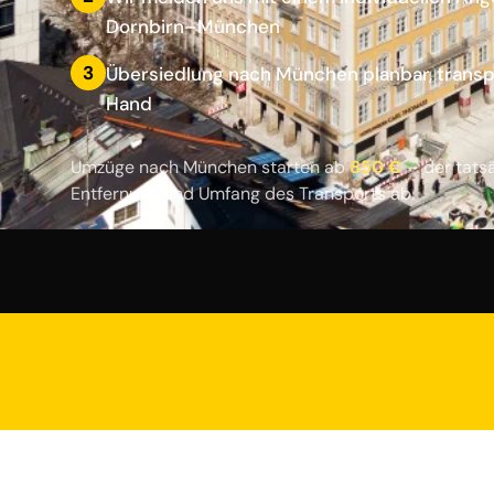
Dornbirn–München
3
Übersiedlung nach München planbar, transp
Hand
Umzüge nach München starten ab
850 €
– der tats
Entfernung und Umfang des Transports ab.