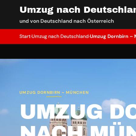
Umzug nach Deutschla
und von Deutschland nach Österreich
Start
›
Umzug nach Deutschland
›
Umzug Dornbirn –
UMZUG DORNBIRN – MÜNCHEN
UMZUG D
NACH MÜ