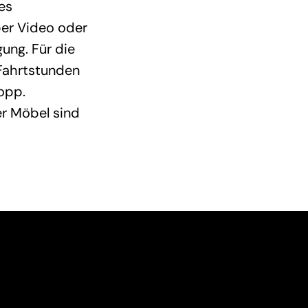
es
per Video oder
ung. Für die
Fahrtstunden
opp.
r Möbel sind