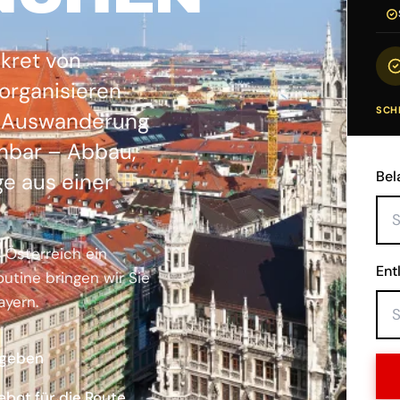
kret von
 organisieren
SCHR
d Auswanderung
nbar – Abbau,
Bel
e aus einer
 Österreich ein
Ent
utine bringen wir Sie
ayern.
ngeben
ebot für die Route