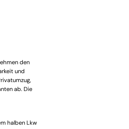
rnehmen den
arkeit und
Privatumzug,
nten ab. Die
nem halben Lkw