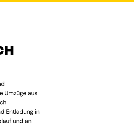
CH
nd –
ale Umzüge aus
ach
d Entladung in
lauf und an