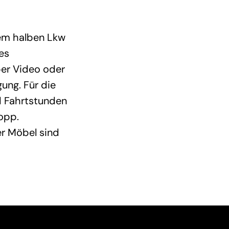
nem halben Lkw
es
per Video oder
ung. Für die
d Fahrtstunden
opp.
r Möbel sind