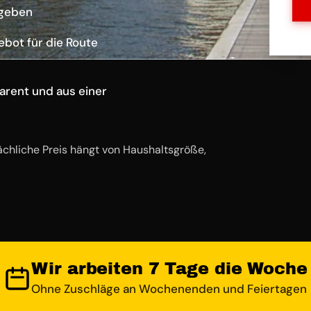
ngeben
ebot für die Route
arent und aus einer
ächliche Preis hängt von Haushaltsgröße,
Wir arbeiten 7 Tage die Woche
Ohne Zuschläge an Wochenenden und Feiertagen