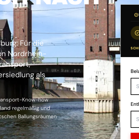
G
burg: Für die
SCHR
ion Nordrhein-
ransport,
Bel
rsiedlung als
ltransport-Know-how
Ent
hland regelmäßig und
utschen Ballungsräumen