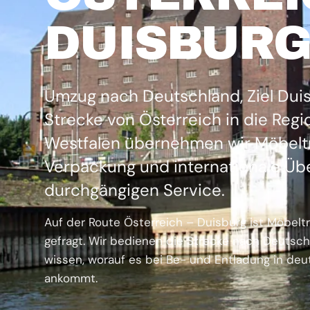
DUISBUR
Umzug nach Deutschland, Ziel Duis
Strecke von Österreich in die Reg
Westfalen übernehmen wir Möbelt
Verpackung und internationale Übe
durchgängigen Service.
Auf der Route Österreich – Duisburg ist Möbe
gefragt. Wir bedienen die Strecke nach Deutsc
wissen, worauf es bei Be- und Entladung in de
ankommt.