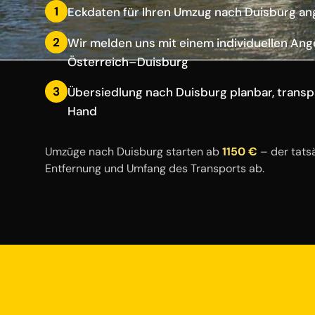
1
Eckdaten für Ihren Umzug nach Duisburg a
2
Wir melden uns mit einem individuellen Ang
Österreich–Duisburg
3
Übersiedlung nach Duisburg planbar, transp
Hand
Umzüge nach Duisburg starten ab
1150 €
– der tats
Entfernung und Umfang des Transports ab.