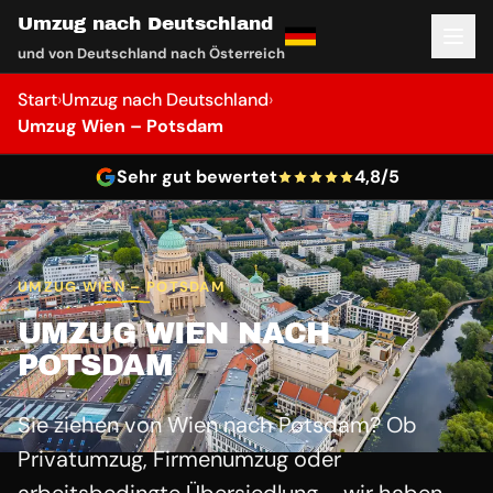
Umzug nach Deutschland
und von Deutschland nach Österreich
Start
›
Umzug nach Deutschland
›
Umzug Wien – Potsdam
Sehr gut bewertet
4,8/5
UMZUG WIEN – POTSDAM
UMZUG WIEN NACH
POTSDAM
Sie ziehen von Wien nach Potsdam? Ob
Privatumzug, Firmenumzug oder