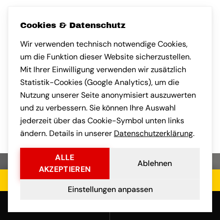
GOOGLE-BEWER
SA M.
GOOGLE-BEWERTUNG VON ANDREAS H.
Andreas H.
Sandra K.
AH
SK
vor 1 Monat
vor 1 Monat
Cookies & Datenschutz
Wir verwenden technisch notwendige Cookies,
Nach München umgezogen und
sehr angenehm überrascht, wie
kompetent das Team gearbeitet
hat. Auch die Kommunikation
Habe eine klein
um die Funktion dieser Website sicherzustellen.
nach Frankfurt a
Mit Ihrer Einwilligung verwenden wir zusätzlich
gebracht. Faires
Statistik-Cookies (Google Analytics), um die
transparente Ko
Nutzung unserer Seite anonymisiert auszuwerten
vorab war professionell.
und der Umzug s
und zu verbessern. Sie können Ihre Auswahl
stressfrei.
jederzeit über das Cookie-Symbol unten links
ändern. Details in unserer
Datenschutzerklärung
.
ALLE
Ablehnen
AKZEPTIEREN
Jetzt kostenloses Angebot einholen
Einstellungen anpassen
Anrufen
E-Mail