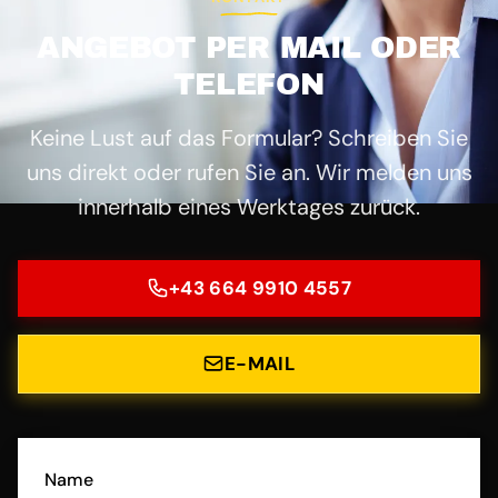
ANGEBOT PER MAIL ODER
TELEFON
Keine Lust auf das Formular? Schreiben Sie
uns direkt oder rufen Sie an. Wir melden uns
innerhalb eines Werktages zurück.
+43 664 9910 4557
E-MAIL
Name