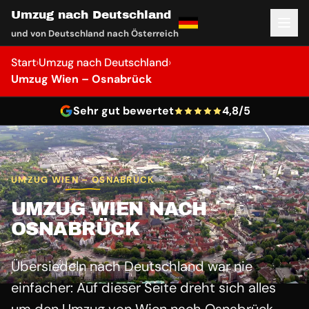
Umzug nach Deutschland
und von Deutschland nach Österreich
Start
›
Umzug nach Deutschland
›
Umzug Wien – Osnabrück
Sehr gut bewertet
4,8/5
UMZUG WIEN – OSNABRÜCK
UMZUG WIEN NACH
OSNABRÜCK
Übersiedeln nach Deutschland war nie
einfacher: Auf dieser Seite dreht sich alles