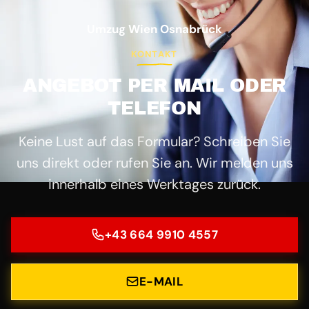
Umzug Wien Osnabrück
KONTAKT
ANGEBOT PER MAIL ODER
TELEFON
Keine Lust auf das Formular? Schreiben Sie
uns direkt oder rufen Sie an. Wir melden uns
innerhalb eines Werktages zurück.
+43 664 9910 4557
E-MAIL