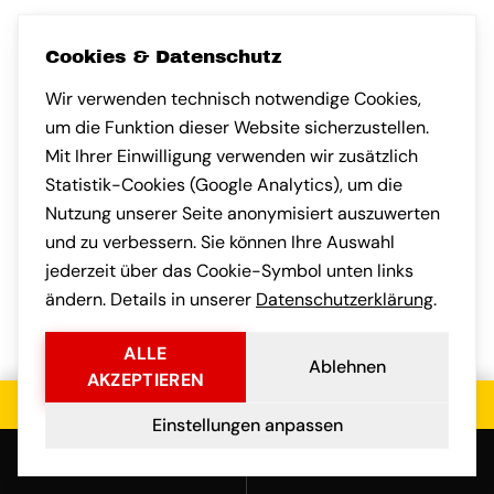
Cookies & Datenschutz
GOOGLE-BEWER
SA M.
GOOGLE-BEWERTUNG VON ANDREAS H.
Wir verwenden technisch notwendige Cookies,
Andreas H.
Sandra K.
AH
SK
vor 1 Monat
vor 1 Monat
um die Funktion dieser Website sicherzustellen.
Mit Ihrer Einwilligung verwenden wir zusätzlich
Statistik-Cookies (Google Analytics), um die
Nach München umgezogen und
sehr angenehm überrascht, wie
kompetent das Team gearbeitet
hat. Auch die Kommunikation
Habe eine klein
Nutzung unserer Seite anonymisiert auszuwerten
nach Frankfurt a
und zu verbessern. Sie können Ihre Auswahl
gebracht. Faires
jederzeit über das Cookie-Symbol unten links
transparente Ko
ändern. Details in unserer
Datenschutzerklärung
.
vorab war professionell.
und der Umzug s
stressfrei.
ALLE
Ablehnen
AKZEPTIEREN
Jetzt kostenloses Angebot einholen
Einstellungen anpassen
Anrufen
E-Mail