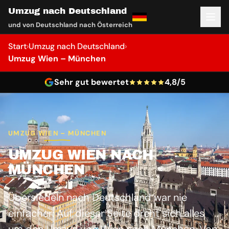
Umzug nach Deutschland
und von Deutschland nach Österreich
Start
›
Umzug nach Deutschland
›
Umzug Wien – München
Sehr gut bewertet
4,8/5
UMZUG WIEN – MÜNCHEN
UMZUG WIEN NACH
MÜNCHEN
Übersiedeln nach Deutschland war nie
einfacher: Auf dieser Seite dreht sich alles