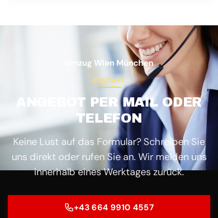
Umzug Wien München
KONTAKT
ANGEBOT PER MAIL ODER
TELEFON
Keine Lust auf das Formular? Schreiben Sie
uns direkt oder rufen Sie an. Wir melden uns
innerhalb eines Werktages zurück.
+43 664 9910 4557