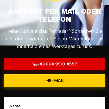
KONTAKT
ANGEBOT PER MAIL ODER
TELEFON
Keine Lust auf das Formular? Schreiben Sie
uns direkt oder rufen Sie an. Wir melden uns
innerhalb eines Werktages zurück.
+43 664 9910 4557
E-MAIL
Name