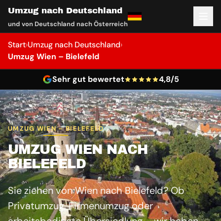
Umzug nach Deutschland
und von Deutschland nach Österreich
Start
›
Umzug nach Deutschland
›
Umzug Wien – Bielefeld
Sehr gut bewertet
4,8/5
UMZUG WIEN – BIELEFELD
UMZUG WIEN NACH
BIELEFELD
Sie ziehen von Wien nach Bielefeld? Ob
Privatumzug, Firmenumzug oder