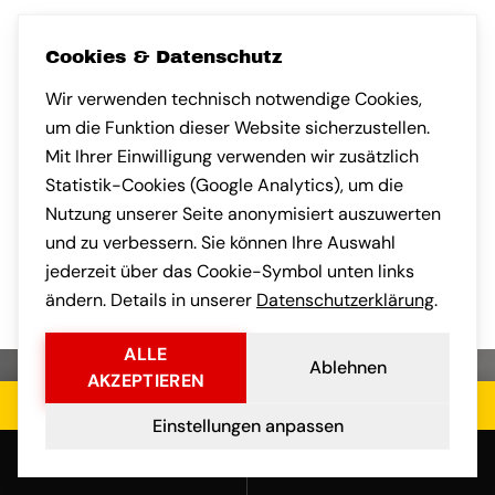
GOOGLE-BEWER
SA M.
GOOGLE-BEWERTUNG VON ANDREAS H.
Andreas H.
Sandra K.
AH
SK
vor 1 Monat
vor 1 Monat
Cookies & Datenschutz
Wir verwenden technisch notwendige Cookies,
Nach München umgezogen und
sehr angenehm überrascht, wie
kompetent das Team gearbeitet
hat. Auch die Kommunikation
Habe eine klein
um die Funktion dieser Website sicherzustellen.
nach Frankfurt a
Mit Ihrer Einwilligung verwenden wir zusätzlich
gebracht. Faires
Statistik-Cookies (Google Analytics), um die
transparente Ko
Nutzung unserer Seite anonymisiert auszuwerten
vorab war professionell.
und der Umzug s
und zu verbessern. Sie können Ihre Auswahl
stressfrei.
jederzeit über das Cookie-Symbol unten links
ändern. Details in unserer
Datenschutzerklärung
.
ALLE
Ablehnen
AKZEPTIEREN
Jetzt kostenloses Angebot einholen
Einstellungen anpassen
Anrufen
E-Mail