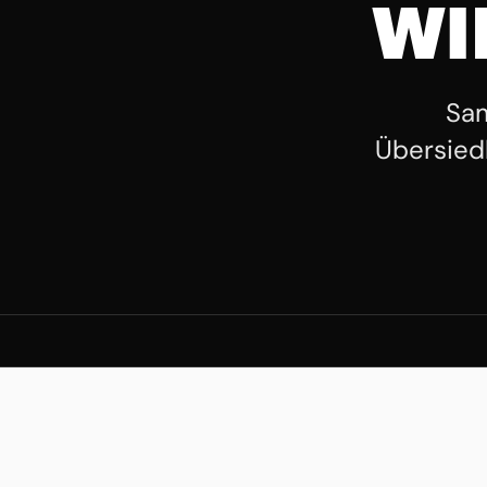
WI
Sam
Übersied