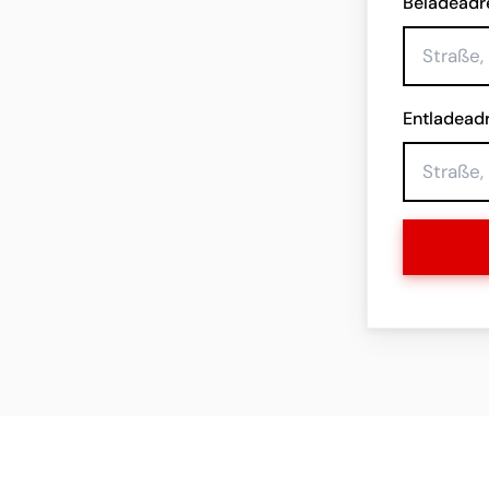
Beladeadr
Entladead