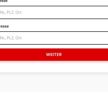
esse
resse
WEITER