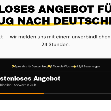
LOSES ANGEBOT FÜ
UG NACH DEUTSCH
kt — wir melden uns mit einem unverbindlichen
24 Stunden.
Spezialist für Deutschland
7 Tage die Woche
4,8/5 Bewertungen
stenloses Angebot
indlich · Antwort in 24 h
3