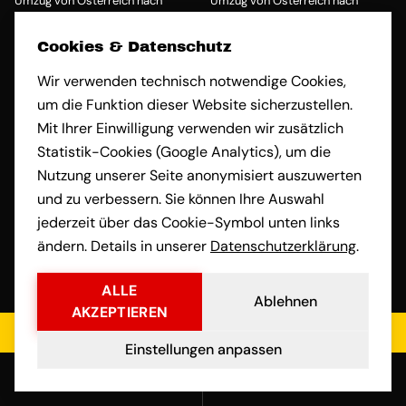
Umzug von Österreich nach
Umzug von Österreich nach
Karlsruhe
Kassel
Umzug von Österreich nach Kiel
Umzug von Österreich nach
Cookies & Datenschutz
Koblenz
Wir verwenden technisch notwendige Cookies,
Umzug von Österreich nach Köln
Umzug von Österreich nach
Konstanz
um die Funktion dieser Website sicherzustellen.
Umzug von Österreich nach
Umzug von Österreich nach
Mit Ihrer Einwilligung verwenden wir zusätzlich
Krefeld
Leipzig
Statistik-Cookies (Google Analytics), um die
Umzug von Österreich nach
Umzug von Österreich nach
Nutzung unserer Seite anonymisiert auszuwerten
Leverkusen
Lübeck
und zu verbessern. Sie können Ihre Auswahl
Umzug von Österreich nach
Umzug von Österreich nach
Ludwigsburg
Ludwigshafen am Rhein
jederzeit über das Cookie-Symbol unten links
Umzug von Österreich nach
Umzug von Österreich nach Mainz
ändern. Details in unserer
Datenschutzerklärung
.
Magdeburg
Umzug von Österreich nach
Umzug von Österreich nach
ALLE
Mannheim
Mönchengladbach
Ablehnen
AKZEPTIEREN
Umzug von Österreich nach
Umzug von Österreich nach
Jetzt kostenloses Angebot einholen
Mülheim an der Ruhr
München
Einstellungen anpassen
Umzug von Österreich nach
Umzug von Österreich nach
Anrufen
E-Mail
Münster
Neuss
Umzug von Österreich nach
Umzug von Österreich nach