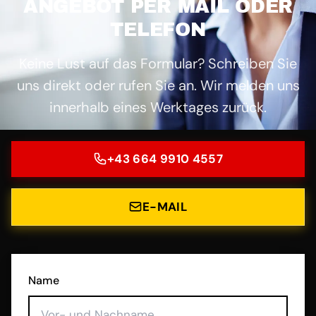
ANGEBOT PER MAIL ODER
TELEFON
Keine Lust auf das Formular? Schreiben Sie
uns direkt oder rufen Sie an. Wir melden uns
innerhalb eines Werktages zurück.
+43 664 9910 4557
E-MAIL
Name