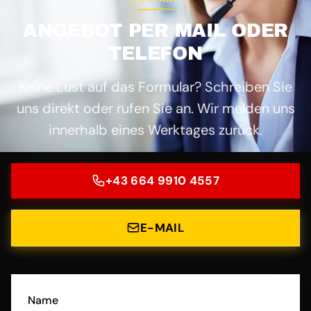
ANGEBOT PER MAIL ODER
TELEFON
Keine Lust auf das Formular? Schreiben Sie
uns direkt oder rufen Sie an. Wir melden uns
innerhalb eines Werktages zurück.
+43 664 9910 4557
E-MAIL
Name