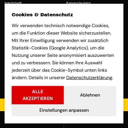
Ingolstadt
Kaiserslautern
Umzug von Österreich nach
Umzug von Österreich nach
Cookies & Datenschutz
Karlsruhe
Kassel
Umzug von Österreich nach Kiel
Umzug von Österreich nach
Wir verwenden technisch notwendige Cookies,
Koblenz
um die Funktion dieser Website sicherzustellen.
Umzug von Österreich nach Köln
Umzug von Österreich nach
Mit Ihrer Einwilligung verwenden wir zusätzlich
Konstanz
Statistik-Cookies (Google Analytics), um die
Umzug von Österreich nach
Umzug von Österreich nach
Krefeld
Leipzig
Nutzung unserer Seite anonymisiert auszuwerten
Umzug von Österreich nach
Umzug von Österreich nach
und zu verbessern. Sie können Ihre Auswahl
Leverkusen
Lübeck
jederzeit über das Cookie-Symbol unten links
Umzug von Österreich nach
Umzug von Österreich nach
ändern. Details in unserer
Datenschutzerklärung
.
Ludwigsburg
Ludwigshafen am Rhein
Umzug von Österreich nach
Umzug von Österreich nach Mainz
ALLE
Magdeburg
Ablehnen
AKZEPTIEREN
Umzug von Österreich nach
Umzug von Österreich nach
Mannheim
Mönchengladbach
Jetzt kostenloses Angebot einholen
Einstellungen anpassen
Umzug von Österreich nach
Umzug von Österreich nach
Mülheim an der Ruhr
München
Anrufen
E-Mail
Umzug von Österreich nach
Umzug von Österreich nach