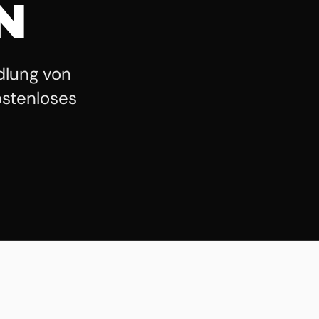
N
lung von
ostenloses