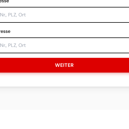
esse
resse
WEITER