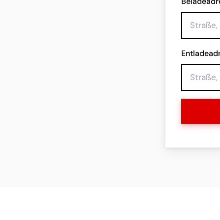
Beladeadr
Entladead