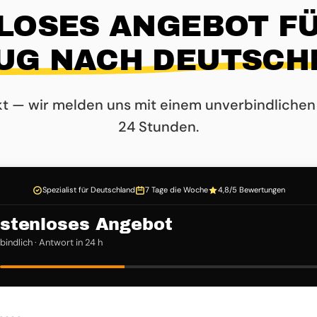
LOSES ANGEBOT FÜ
UG NACH DEUTSCH
kt — wir melden uns mit einem unverbindlichen
24 Stunden.
Spezialist für Deutschland
7 Tage die Woche
4,8/5 Bewertungen
stenloses Angebot
indlich · Antwort in 24 h
3