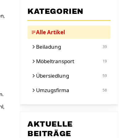
KATEGORIEN
n,
Alle Artikel
Beiladung
39
Möbeltransport
19
Übersiedlung
59
Umzugsfirma
58
n.
l,
AKTUELLE
BEITRÄGE